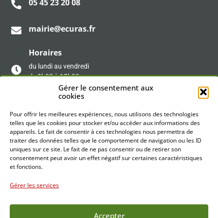
05 45 23 20 08
mairie@ecuras.fr
Horaires
du lundi au vendredi
de 9h00 à 12h30
Gérer le consentement aux
et de 13h30 à 17h
cookies
À ÉCURAS
Pour offrir les meilleures expériences, nous utilisons des technologies
telles que les cookies pour stocker et/ou accéder aux informations des
Il n'y a pas de lieux
appareils. Le fait de consentir à ces technologies nous permettra de
traiter des données telles que le comportement de navigation ou les ID
uniques sur ce site. Le fait de ne pas consentir ou de retirer son
consentement peut avoir un effet négatif sur certaines caractéristiques
et fonctions.
LIENS UTILES
Gérer les services
Accepter